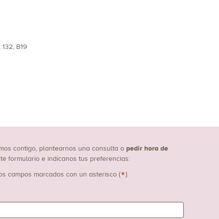
, 132, B19
mos contigo, plantearnos una consulta o
pedir hora de
ente formulario e indícanos tus preferencias:
*
 los campos marcados con un asterisco (
).